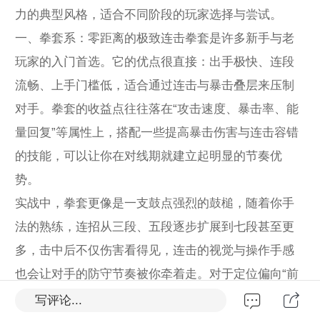
力的典型风格，适合不同阶段的玩家选择与尝试。
一、拳套系：零距离的极致连击拳套是许多新手与老
玩家的入门首选。它的优点很直接：出手极快、连段
流畅、上手门槛低，适合通过连击与暴击叠层来压制
对手。拳套的收益点往往落在“攻击速度、暴击率、能
量回复”等属性上，搭配一些提高暴击伤害与连击容错
的技能，可以让你在对线期就建立起明显的节奏优
势。
实战中，拳套更像是一支鼓点强烈的鼓槌，随着你手
法的熟练，连招从三段、五段逐步扩展到七段甚至更
多，击中后不仅伤害看得见，连击的视觉与操作手感
也会让对手的防守节奏被你牵着走。对于定位偏向“前
排压制、快速接近、持续输出”这类风格的玩家，拳套
写评论...