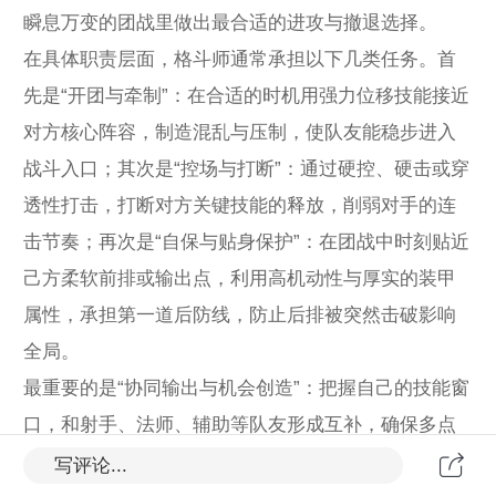
瞬息万变的团战里做出最合适的进攻与撤退选择。
在具体职责层面，格斗师通常承担以下几类任务。首
先是“开团与牵制”：在合适的时机用强力位移技能接近
对方核心阵容，制造混乱与压制，使队友能稳步进入
战斗入口；其次是“控场与打断”：通过硬控、硬击或穿
透性打击，打断对方关键技能的释放，削弱对手的连
击节奏；再次是“自保与贴身保护”：在团战中时刻贴近
己方柔软前排或输出点，利用高机动性与厚实的装甲
属性，承担第一道后防线，防止后排被突然击破影响
全局。
最重要的是“协同输出与机会创造”：把握自己的技能窗
口，和射手、法师、辅助等队友形成互补，确保多点
输出叠加时能迅速打出爆发，拉开经济与资源的差
写评论...