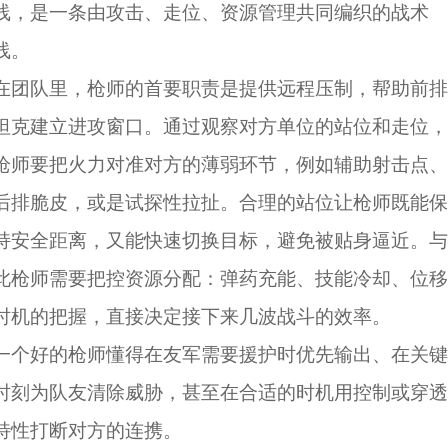
线，是一条由攻击、走位、资源管理共同编织的战术
线。
在团队里，枪师的首要职责是提供远程压制，帮助前排
坦克建立进攻窗口。通过观察对方单位的站位和走位，
枪师要把火力对准对方的薄弱环节，例如辅助射击点、
后排脆皮，或是试探性拉扯。合理的站位让枪师既能保
持安全距离，又能快速切换目标，避免被贴身逼近。与
此枪师需要把控资源分配：弹药充能、技能冷却、位移
时机的把握，直接决定接下来几波战斗的效率。
一个好的枪师懂得在友军需要援护时优先输出、在关键
时刻为队友清除威胁，甚至在合适的时机用控制或穿透
特性打断对方的连携。