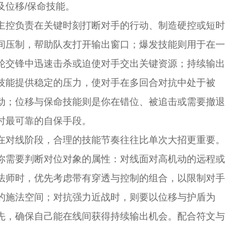
及位移/保命技能。
主控负责在关键时刻打断对手的行动、制造硬控或短时
间压制，帮助队友打开输出窗口；爆发技能则用于在一
轮交锋中迅速击杀或迫使对手交出关键资源；持续输出
技能提供稳定的压力，使对手在多回合对抗中处于被
动；位移与保命技能则是你在错位、被追击或需要撤退
时最可靠的自保手段。
在对线阶段，合理的技能节奏往往比单次大招更重要。
你需要判断对位对象的属性：对线面对高机动的远程或
法师时，优先考虑带有穿透与控制的组合，以限制对手
的施法空间；对抗强力近战时，则要以位移与护盾为
先，确保自己能在线间获得持续输出机会。配合符文与