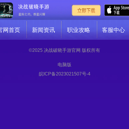
决战破晓手游官
官网首页
新闻资讯
职业攻略
客服中心
©2025 决战破晓手游官网 版权所有
电脑版
皖ICP备2023021507号-4